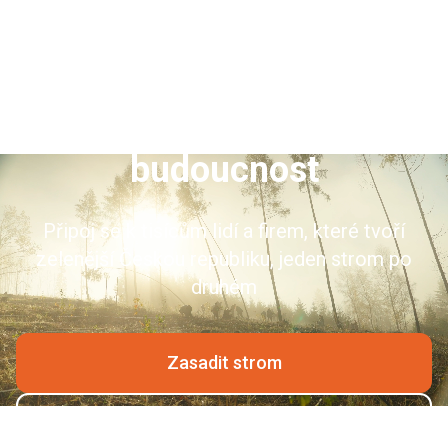
Zasaď strom, pěstuj
budoucnost
Připoj se k tisícům lidí a firem, které tvoří
zelenější Českou republiku, jeden strom po
druhém
Zasadit strom
Zjistit více