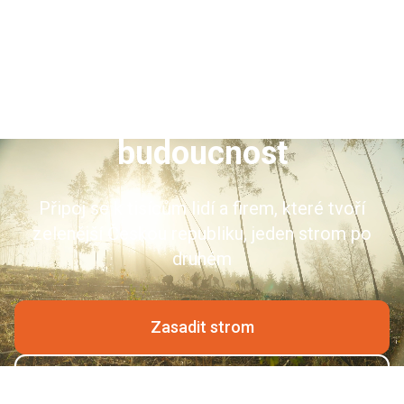
Zasaď strom, pěstuj
budoucnost
Připoj se k tisícům lidí a firem, které tvoří
zelenější Českou republiku, jeden strom po
druhém
Zasadit strom
Zjistit více