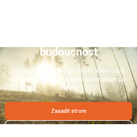
Zasaď strom, pěstuj
budoucnost
Připoj se k tisícům lidí a firem, které tvoří
zelenější Českou republiku, jeden strom po
druhém
Zasadit strom
Zjistit více