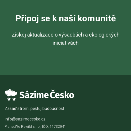
Připoj se k naší komunitě
Získej aktualizace o výsadbách a ekologických
iniciativách
Zasaď strom, pěstuj budoucnost
info@sazimecesko.cz
PlanetWe Rewild s.r.o., IČO: 11732041