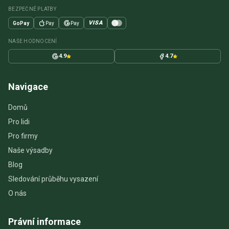
BEZPEČNÉ PLATBY
VISA
GoPay
Pay
Pay
NAŠE HODNOCENÍ
4.9
4.7
Navigace
Domů
Pro lidi
Pro firmy
Naše výsadby
Blog
Sledování průběhu vysazení
O nás
Právní informace