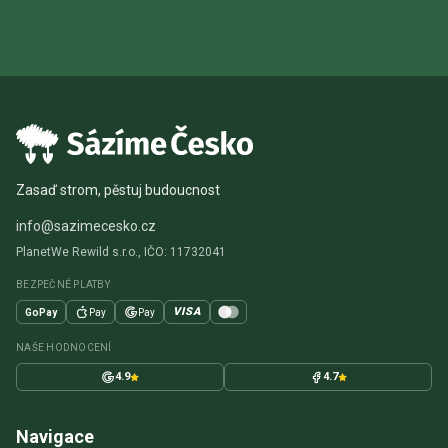
Zasaď strom, pěstuj budoucnost
info@sazimecesko.cz
PlanetWe Rewild s.r.o., IČO: 11732041
BEZPEČNÉ PLATBY
VISA
GoPay
Pay
Pay
NAŠE HODNOCENÍ
4.9
4.7
Navigace