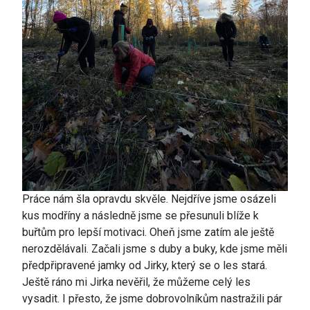
Práce nám šla opravdu skvěle. Nejdříve jsme osázeli
kus modříny a následně jsme se přesunuli blíže k
buřtům pro lepší motivaci. Oheň jsme zatím ale ještě
nerozdělávali. Začali jsme s duby a buky, kde jsme měli
předpřipravené jamky od Jirky, který se o les stará.
Ještě ráno mi Jirka nevěřil, že můžeme celý les
vysadit. I přesto, že jsme dobrovolníkům nastražili pár