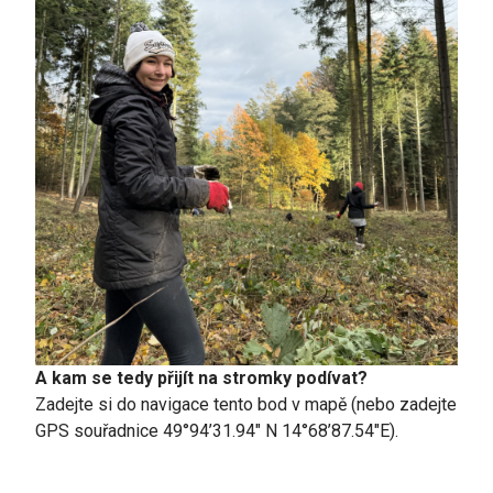
A kam se tedy přijít na stromky podívat?
Zadejte si do navigace
tento bod
v mapě (nebo zadejte
GPS souřadnice 49°94’31.94″ N 14°68’87.54″E).