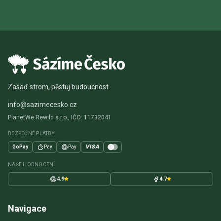
Zasaď strom, pěstuj budoucnost
info@sazimecesko.cz
PlanetWe Rewild s.r.o., IČO: 11732041
BEZPEČNÉ PLATBY
VISA
GoPay
Pay
Pay
NAŠE HODNOCENÍ
4.9
4.7
Navigace