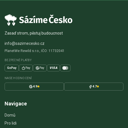
Zasaď strom, pěstuj budoucnost
info@sazimecesko.cz
PlanetWe Rewild s.r.o., IČO: 11732041
BEZPEČNÉ PLATBY
VISA
GoPay
Pay
Pay
NAŠE HODNOCENÍ
4.9
4.7
Navigace
Domů
Pro lidi