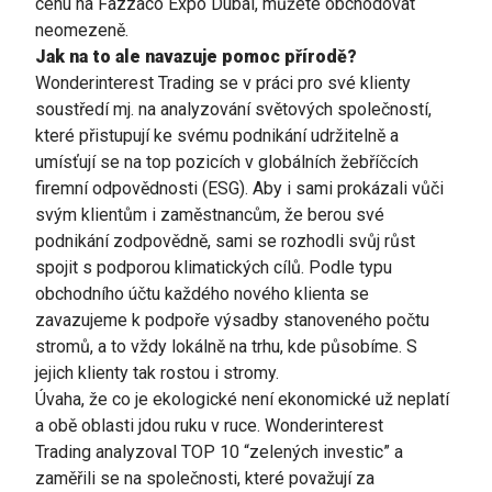
cenu na Fazzaco Expo Dubai, můžete obchodovat
neomezeně.
Jak na to ale navazuje pomoc přírodě?
Wonderinterest Trading
se v práci pro své klienty
soustředí mj. na analyzování světových společností,
které přistupují ke svému podnikání udržitelně a
umísťují se na top pozicích v globálních žebříčcích
firemní odpovědnosti (ESG). Aby i sami prokázali vůči
svým klientům i zaměstnancům, že berou své
podnikání zodpovědně, sami se rozhodli svůj růst
spojit s podporou klimatických cílů. Podle typu
obchodního účtu každého nového klienta se
zavazujeme k podpoře výsadby stanoveného počtu
stromů, a to vždy lokálně na trhu, kde působíme. S
jejich klienty tak rostou i stromy.
Úvaha, že co je ekologické není ekonomické už neplatí
a obě oblasti jdou ruku v ruce.
Wonderinterest
Trading
analyzoval TOP 10 “zelených investic” a
zaměřili se na společnosti, které považují za