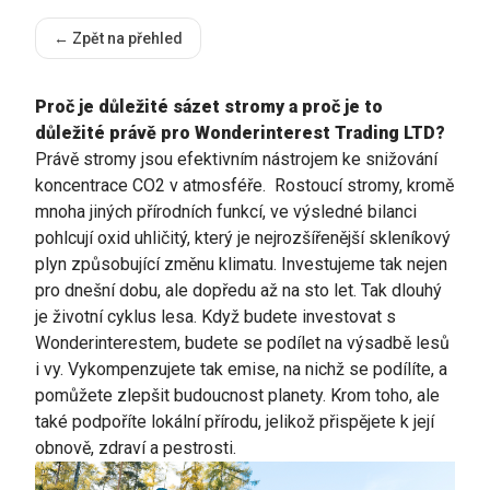
← Zpět na přehled
Proč je důležité sázet stromy a proč je to
důležité právě pro Wonderinterest Trading LTD?
Právě stromy jsou efektivním nástrojem ke snižování
koncentrace CO2 v atmosféře. Rostoucí stromy, kromě
mnoha jiných přírodních funkcí, ve výsledné bilanci
pohlcují oxid uhličitý, který je nejrozšířenější skleníkový
plyn způsobující změnu klimatu. Investujeme tak nejen
pro dnešní dobu, ale dopředu až na sto let. Tak dlouhý
je životní cyklus lesa. Když budete investovat s
Wonderinterestem, budete se podílet na výsadbě lesů
i vy. Vykompenzujete tak emise, na nichž se podílíte, a
pomůžete zlepšit budoucnost planety. Krom toho, ale
také podpoříte lokální přírodu, jelikož přispějete k její
obnově, zdraví a pestrosti.