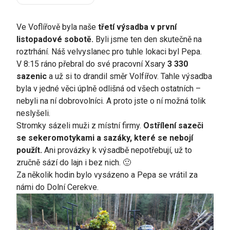
Ve Voflířově byla naše
třetí výsadba v první
listopadové sobotě.
Byli jsme ten den skutečně na
roztrhání. Náš velvyslanec pro tuhle lokaci byl Pepa.
V 8:15 ráno přebral do své pracovní Xsary
3 330
sazenic
a už si to drandil směr Volfířov. Tahle výsadba
byla v jedné věci úplně odlišná od všech ostatních –
nebyli na ní dobrovolníci. A proto jste o ní možná tolik
neslyšeli.
Stromky sázeli muži z místní firmy.
Ostřílení sazeči
se sekeromotykami a sazáky, které se nebojí
použít.
Ani provázky k výsadbě nepotřebují, už to
zručně sází do lajn i bez nich. 🙂
Za několik hodin bylo vysázeno a Pepa se vrátil za
námi do Dolní Cerekve.