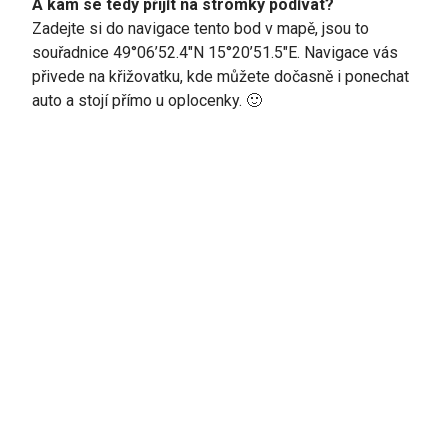
A kam se tedy přijít na stromky podívat?
Zadejte si do navigace
tento bod
v mapě, jsou to
souřadnice 49°06’52.4″N 15°20’51.5″E. Navigace vás
přivede na křižovatku, kde můžete dočasně i ponechat
auto a stojí přímo u oplocenky. 🙂