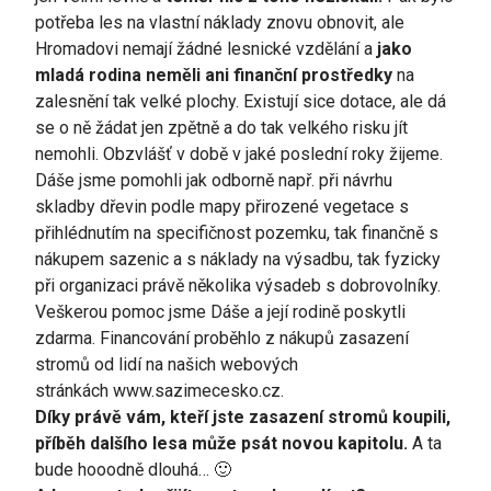
potřeba les na vlastní náklady znovu obnovit, ale
Hromadovi nemají žádné lesnické vzdělání a
jako
mladá rodina neměli ani finanční prostředky
na
zalesnění tak velké plochy. Existují sice dotace, ale dá
se o ně žádat jen zpětně a do tak velkého risku jít
nemohli. Obzvlášť v době v jaké poslední roky žijeme.
Dáše jsme pomohli jak odborně např. při návrhu
skladby dřevin podle mapy přirozené vegetace s
přihlédnutím na specifičnost pozemku, tak finančně s
nákupem sazenic a s náklady na výsadbu, tak fyzicky
při organizaci právě několika výsadeb s dobrovolníky.
Veškerou pomoc jsme Dáše a její rodině poskytli
zdarma. Financování proběhlo z nákupů zasazení
stromů od lidí na našich webových
stránkách
www.sazimecesko.cz
.
Díky právě vám, kteří jste zasazení stromů koupili,
příběh dalšího lesa může psát novou kapitolu.
A ta
bude hooodně dlouhá… 🙂