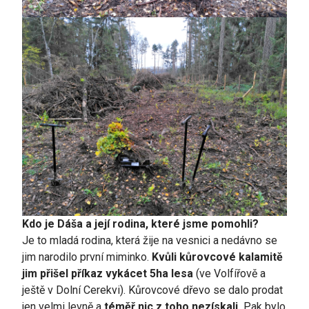
Kdo je Dáša a její rodina, které jsme pomohli?
Je to mladá rodina, která žije na vesnici a nedávno se
jim narodilo první miminko.
Kvůli kůrovcové kalamitě
jim přišel příkaz vykácet 5ha lesa
(ve Volfířově a
ještě v Dolní Cerekvi). Kůrovcové dřevo se dalo prodat
jen velmi levně a
téměř nic z toho nezískali.
Pak bylo