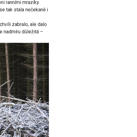
ni ranními mrazíky.
se tak stala nečekaně i
víli zabralo, ale dalo
je nadmíru důležitá –