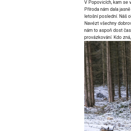
V Popovicích, kam se v
Příroda nám dala jasně 
letošní poslední. Náš o
Navézt všechny dobrovo
nám to aspoň dost času 
provázkování. Kdo zná