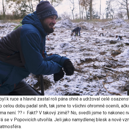
yl k ruce a hlavně zastal roli pána ohně a udržoval celé osazens
o celou dobu padal sníh, tak jsme to všichni ohromně ocenili, ačk
 zima není. ??‍♀️ Fakt? V takový zimě? No, svedli jsme to nakonec 
rá se v Popovicích utvořila. Jeli jako namydlenej blesk a nově vz
 atmosféra.