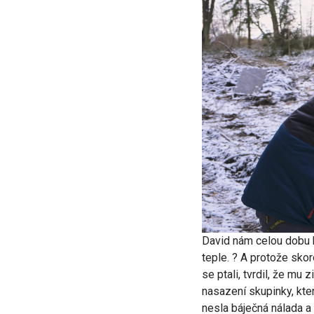
David nám celou dobu b
teple. ? A protože skor
se ptali, tvrdil, že mu
nasazení skupinky, kte
nesla báječná nálada a