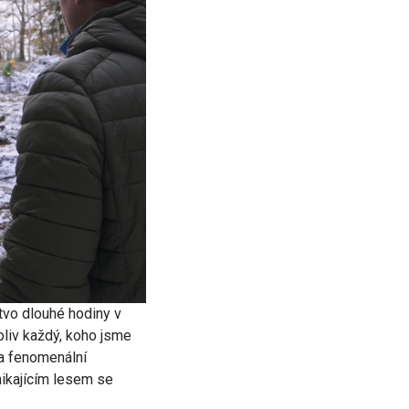
tvo dlouhé hodiny v
oliv každý, koho jsme
na fenomenální
nikajícím lesem se