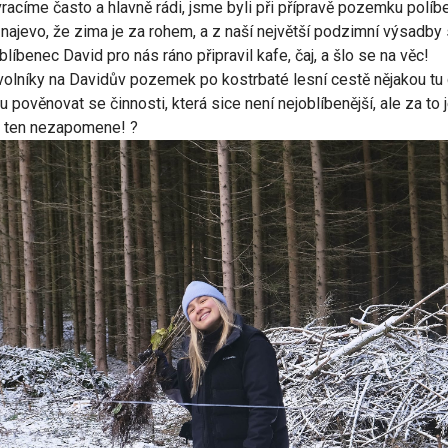
racíme často a hlavně rádi, jsme byli při přípravě pozemku políbe
najevo, že zima je za rohem, a z naší největší podzimní výsadby 
blíbenec David pro nás ráno připravil kafe, čaj, a šlo se na věc!
lníky na Davidův pozemek po kostrbaté lesní cestě nějakou tu ch
pověnovat se činnosti, která sice není nejoblíbenější, ale za to 
, ten nezapomene! ?